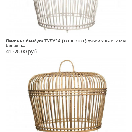
Лампа из бамбука ТУЛУЗА (TOULOUSE) ⌀96см x выс. 72см
белая п...
41 328.00 руб.