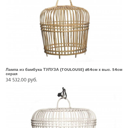
Лампа из бамбука ТУЛУЗА (TOULOUSE) ⌀54см x выс. 54см
серая
34 532.00 руб.