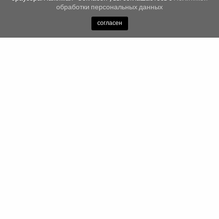
обработки персональных данных
согласен
Newsletter
Подпишись на рассылку и будь в курсе всех новостей,
акций и распродаж!
ПОДПИШИСЬ
КОНТАКТ