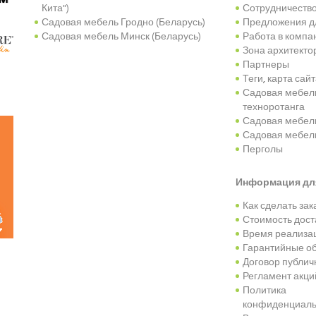
Кита")
Сотрудничеств
Садовая мебель Гродно (Беларусь)
Предложения д
Садовая мебель Минск (Беларусь)
Работа в компа
Зона архитекто
Партнеры
Теги
,
карта сай
Садовая мебель
техноротанга
Садовая мебель
Садовая мебель
Перголы
Информация дл
Как сделать зак
Стоимость дост
Время реализац
Гарантийные об
Договор публи
Регламент акци
Политика
конфиденциаль