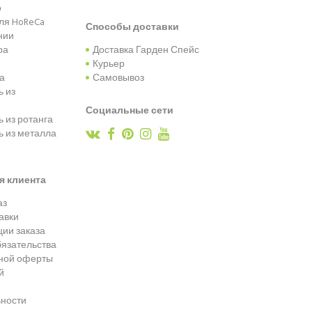
о
ля HoReCa
Способы доставки
нии
ра
Доставка Гарден Спейс
Курьер
та
Самовывоз
 из
Социальные сети
 из ротанга
 из металла
я клиента
аз
авки
ии заказа
язательства
чной оферты
й
ности