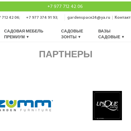
+7 977 712 42 06
 712 42 06
;
+7 977 374 91 93
;
gardenspace24@ya.ru
|
Контак
САДОВАЯ МЕБЕЛЬ
САДОВЫЕ
ВАЗЫ
ПРЕМИУМ
ЗОНТЫ
САДОВЫЕ
ПАРТНЕРЫ