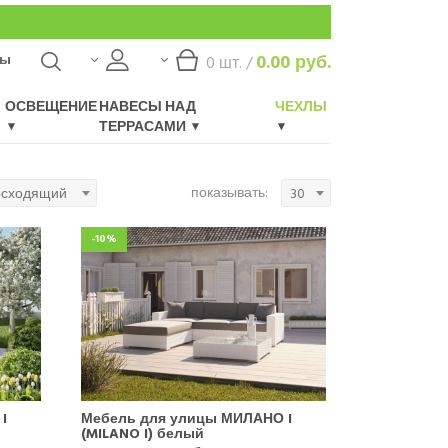
ты
0.00
руб.
0
шт. /
ОСВЕЩЕНИЕ
НАВЕСЫ НАД
ЧЕХЛЫ
ТЕРРАСАМИ
показывать:
осходящий
30
-10%
I
Мебель для улицы МИЛАНО I
(MILANO I) белый