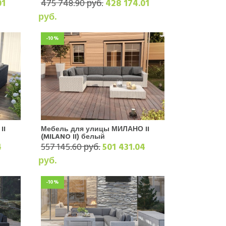
01
475 748.90 руб.
428 174.01
руб.
-10%
II
Мебель для улицы МИЛАНО II
(MILANO II) белый
4
557 145.60 руб.
501 431.04
руб.
-10%