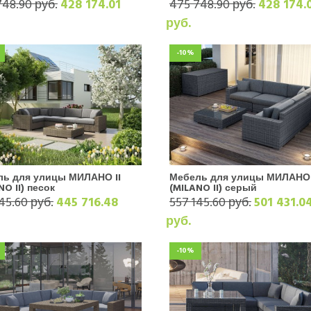
748.90 руб.
428 174.01
475 748.90 руб.
428 174.
руб.
-10%
ль для улицы МИЛАНО II
Мебель для улицы МИЛАНО 
NO II) песок
(MILANO II) серый
45.60 руб.
445 716.48
557 145.60 руб.
501 431.0
руб.
-10%