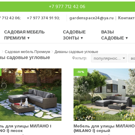
+7 977 712 42 06
 712 42 06
;
+7 977 374 91 93
;
gardenspace24@ya.ru
|
Контак
САДОВАЯ МЕБЕЛЬ
САДОВЫЕ
ВАЗЫ
ПРЕМИУМ
ЗОНТЫ
САДОВЫЕ
я
Садовая мебель Премиум
Диваны садовые угловые
ны садовые угловые
Фильтр:
популярность
в
-10%
ль для улицы МИЛАНО I
Мебель для улицы МИЛАНО 
NO I) песок
(MILANO I) серый