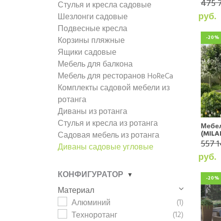
475 
Стулья и кресла садовые
руб.
Шезлонги садовые
Подвесные кресла
-20%
Корзины пляжные
Ящики садовые
Мебель для балкона
Мебель для ресторанов HoReCa
Комплекты садовой мебели из
ротанга
Диваны из ротанга
Стулья и кресла из ротанга
Мебе
(MILA
Садовая мебель из ротанга
557 1
Диваны садовые угловые
руб.
КОНФИГУРАТОР
-20%
Материал
(1)
Алюминий
(12)
Техноротанг