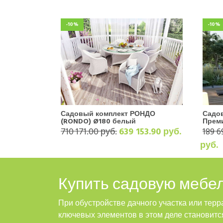
-10%
-10%
Садовый комплект РОНДО
Садовы
(RONDO) Ø180 белый
Преми
710 171.00 руб.
639 153.90 руб.
189 6
руб.
Купить садовую мебе
При обустройстве дачного участка или тер
ключевых элементов в этом деле становитс