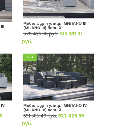
Мебель для улицы МИЛАНО III
II
(MILANO III) белый
570 425.90 руб.
513 383.31
1
руб.
-10%
IV
Мебель для улицы МИЛАНО IV
(MILANO IV) серый
6
691 585.40 руб.
622 426.86
руб.