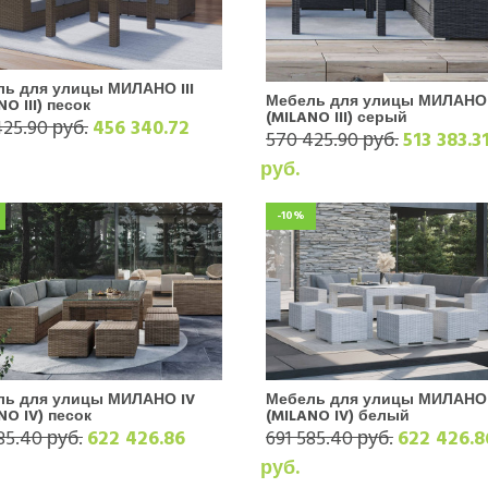
ь для улицы МИЛАНО III
Мебель для улицы МИЛАНО I
NO III) песок
(MILANO III) серый
25.90 руб.
456 340.72
570 425.90 руб.
513 383.3
руб.
-10%
ль для улицы МИЛАНО IV
Мебель для улицы МИЛАНО 
NO IV) песок
(MILANO IV) белый
85.40 руб.
622 426.86
691 585.40 руб.
622 426.8
руб.