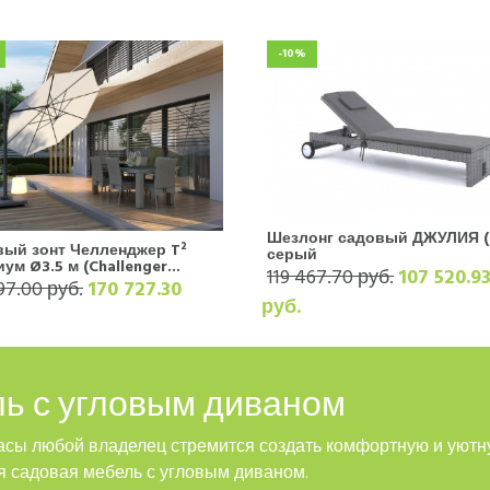
-10%
Шезлонг садовый ДЖУЛИЯ (
й зонт ​​​​​​Челленджер T²
серый
ум Ø3.5 м (Challenger...
119 467.70 руб.
107 520.9
97.00 руб.
170 727.30
руб.
ль с угловым диваном
расы любой владелец стремится создать комфортную и уютн
я садовая мебель с угловым диваном.