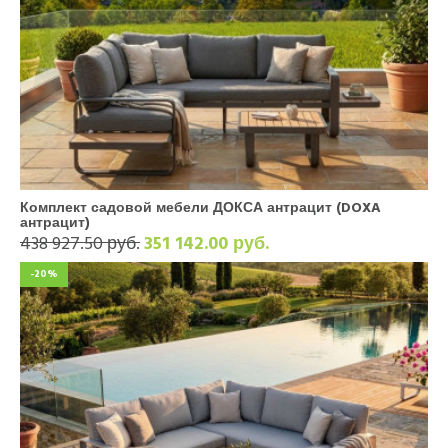
Комплект садовой мебели ДОКСА антрацит (DOXA
антрацит)
438 927.50 руб.
351 142.00 руб.
-20%