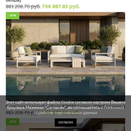
белый)
883 208.70 руб.
794 887.83 руб.
-10%
Этот сайт использует файлы Cookie согласно настроек Вашего
Комплект садовой мебели КОСТА I мокка (COSTA I мокка)
браузера. Нажимая "Согласен", вы соглашаетесь с
Политикой
883 208.70 руб.
794 887.83 руб.
обработки персональных данных
-10%
согласен