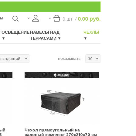
ты
0.00
руб.
0
шт. /
ОСВЕЩЕНИЕ
НАВЕСЫ НАД
ЧЕХЛЫ
ТЕРРАСАМИ
показывать:
осходящий
30
вый
Чехол прямоугольный на
5
садовый комплект 270x210x70 см