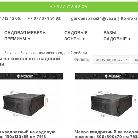
+7 977 712 42 06
 712 42 06
;
+7 977 374 91 93
;
gardenspace24@ya.ru
|
Контак
САДОВАЯ МЕБЕЛЬ
САДОВЫЕ
ВАЗЫ
ПРЕМИУМ
ЗОНТЫ
САДОВЫЕ
я
Чехлы
Чехлы на комплекты садовой мебели
ы на комплекты садовой
Фильтр:
популярность
в
ли
 квадратный на садовую
Чехол квадратный на садо
ь 130x130x85 см 7913
комплект 300x300x70 см 793