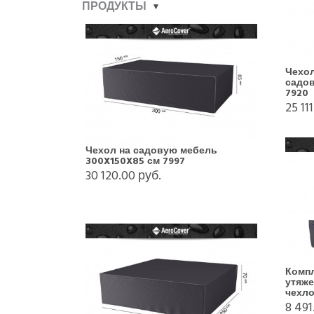
ПРОДУКТЫ
Чехо
садов
7920
25 11
Чехол на садовую мебель
300X150X85 см 7997
30 120.00 руб.
Компл
утяж
чехло
8 491