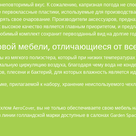
 неповторимый вкус. К сожалению, капризная погода не спо
е первоклассные пластики, используемые для производства
рять свое очарование. Производители аксессуаров, предн
 высокое качество является главным приоритетом, и пред
юбимый комплект сохранит первозданный вид на долгие го
овой мебели, отличающиеся от вс
из мягкого полиэстера, который при низких температурах н
альную циркуляцию воздуха, благодаря чему вода не конд
ов, плесени и бактерий, для которых влажность является и
мке, прилагаемой к набору, хранение неиспользуемого чехл
лом AeroCover, вы не только обеспечиваете свою мебель 
з линии голландской марки доступные в салонах Garden Spa