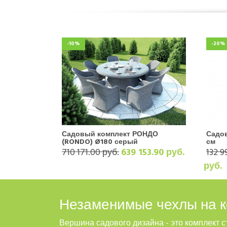
-10%
-20%
Садовый комплект РОНДО
Садов
(RONDO) Ø180 серый
см
710 171.00 руб.
639 153.90 руб.
132 9
руб.
Незаменимые чехлы на к
Вершина садового дизайна - это комплект 