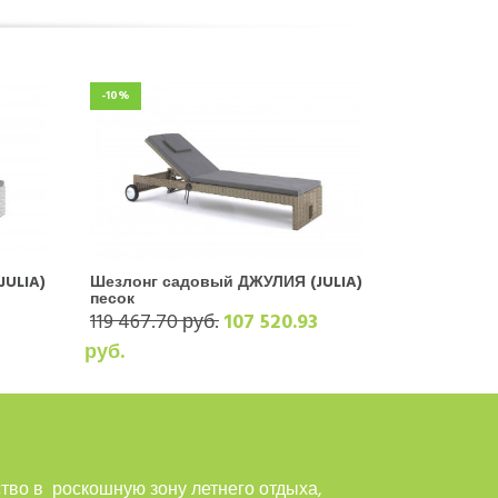
-10%
JULIA)
Шезлонг садовый ДЖУЛИЯ (JULIA)
песок
3
119 467.70 руб.
107 520.93
руб.
тво в роскошную зону летнего отдыха,