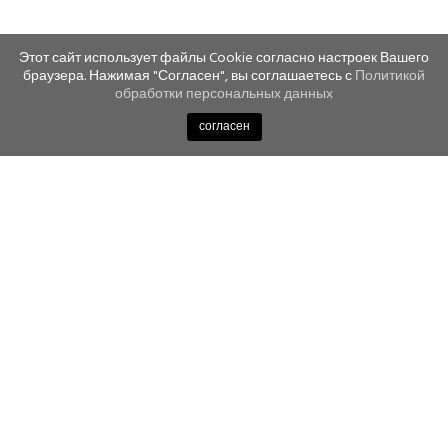
Этот сайт использует файлы Cookie согласно настроек Вашего
браузера. Нажимая "Согласен", вы соглашаетесь с
Политикой
обработки персональных данных
согласен
Newsletter
Подпишись на рассылку и будь в курсе всех новостей,
акций и распродаж!
ПОДПИШИСЬ