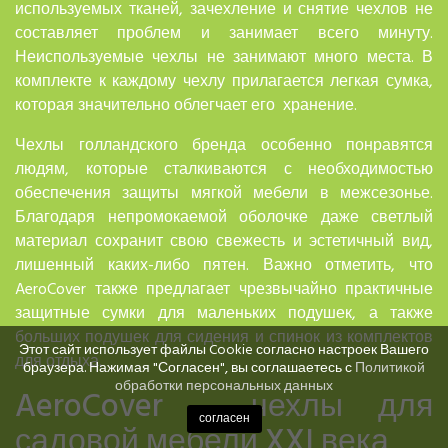
используемых тканей, зачехление и снятие чехлов не
составляет проблем и занимает всего минуту.
Неиспользуемые чехлы не занимают много места. В
комплекте к каждому чехлу прилагается легкая сумка,
которая значительно облегчает его хранение.
Чехлы голландского бренда особенно понравятся
людям, которые сталкиваются с необходимостью
обеспечения защиты мягкой мебели в межсезонье
.
Благодаря непромокаемой оболочке даже светлый
материал сохранит свою свежесть и эстетичный вид,
лишенный каких-либо пятен. Важно отметить, что
AeroCover также предлагает чрезвычайно практичные
защитные сумки для маленьких подушек, а также
больших подушек для сидения и спинок из комплектов
Этот сайт использует файлы Cookie согласно настроек Вашего
для отдыха.
браузера. Нажимая "Согласен", вы соглашаетесь с
Политикой
обработки персональных данных
AeroCover – чехлы для
согласен
садовой мебели XXI века