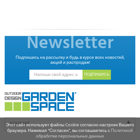
Newsletter
Подпишись на рассылку и будь в курсе всех новостей,
акций и распродаж!
ПОДПИШИСЬ
КОНТАКТ
Этот сайт использует файлы Cookie согласно настроек Вашего
браузера. Нажимая "Согласен", вы соглашаетесь с
Политикой
обработки персональных данных