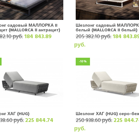
онг садовый МАЛЛОРКА II
Шезлонг садовый МАЛЛОРКА
цит (MALLORCA II антрацит)
белый (MALLORCA II белый)
82.10 руб.
184 843.89
205 382.10 руб.
184 843.8
руб.
-10%
нг ХАГ (HUG)
Шезлонг ХАГ (HUG) серо-б
38.60 руб.
225 844.74
250 938.60 руб.
225 844.7
руб.