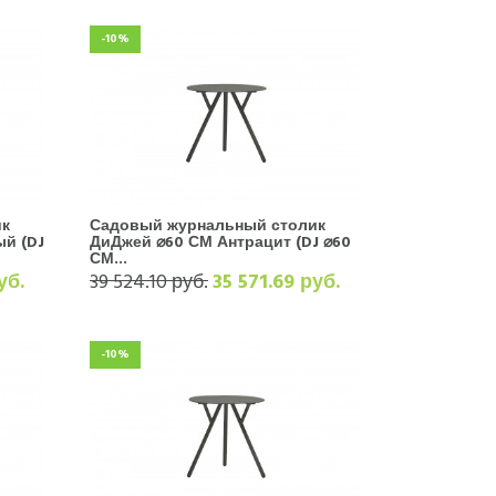
-10%
ик
Садовый журнальный столик
й (DJ
ДиДжей ⌀60 СМ Антрацит (DJ ⌀60
СМ...
уб.
39 524.10 руб.
35 571.69 руб.
-10%