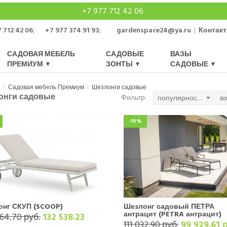
+7 977 712 42 06
 712 42 06
;
+7 977 374 91 93
;
gardenspace24@ya.ru
|
Контак
САДОВАЯ МЕБЕЛЬ
САДОВЫЕ
ВАЗЫ
ПРЕМИУМ
ЗОНТЫ
САДОВЫЕ
я
Садовая мебель Премиум
Шезлонги садовые
онги садовые
Фильтр:
популярность
в
-10%
онг СКУП (SCOOP)
Шезлонг садовый ПЕТРА
антрацит (PETRA антрацит)
64.70 руб.
132 538.23
111 032.90 руб.
99 929.61 