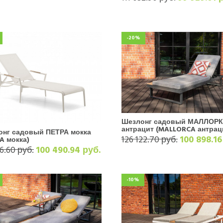
-20%
Шезлонг садовый МАЛЛОР
антрацит (MALLORCA антрац
онг садовый ПЕТРА мокка
126 122.70 руб.
100 898.16
A мокка)
56.60 руб.
100 490.94 руб.
-10%