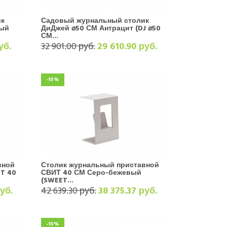
ик
Садовый журнальный столик
вый
ДиДжей ⌀50 СМ Антрацит (DJ ⌀50
СМ...
уб.
32 901.00 руб.
29 610.90 руб.
-10%
вной
Столик журнальный приставной
T 40
СВИТ 40 СМ Серо-бежевый
(SWEET...
руб.
42 639.30 руб.
38 375.37 руб.
-10%