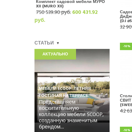
Комплект садовой мебели МУРО
XII (MURO XII)
750 539.90 руб.
600 431.92
Садо
ДиДж
руб.
(DJ ⌀5
32 90
СТАТЬИ
-10%
АКТУАЛЬНО
РОСКОШНАЯ КОЛЛЕКЦИЯ
МЕБЕЛИ SCOOP: ЛЕТНЯЯ
Стол
ГОСТИНАЯ НА ТЕРРАСЕ
СВИТ
Представляем
(SWEE
восхитительную
42 63
коллекцию мебели SCOOP,
созданную знаменитым
брендом...
-10%