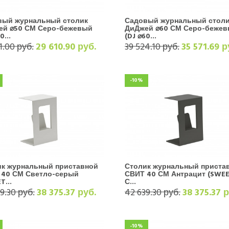
вый журнальный столик
Садовый журнальный стол
ей ⌀50 СМ Серо-бежевый
ДиДжей ⌀60 СМ Серо-беже
0...
(DJ ⌀60...
1.00 руб.
29 610.90 руб.
39 524.10 руб.
35 571.69 р
-10%
ик журнальный приставной
Столик журнальный приста
 40 СМ Светло-серый
СВИТ 40 СМ Антрацит (SWEE
T...
С...
9.30 руб.
38 375.37 руб.
42 639.30 руб.
38 375.37 
-10%