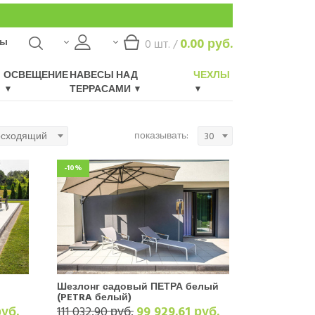
ты
0.00
руб.
0
шт. /
ОСВЕЩЕНИЕ
НАВЕСЫ НАД
ЧЕХЛЫ
ТЕРРАСАМИ
показывать:
осходящий
30
-10%
Шезлонг садовый ПЕТРА белый
(PETRA белый)
руб.
111 032.90 руб.
99 929.61 руб.