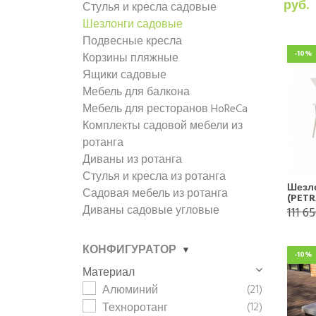
руб.
Стулья и кресла садовые
Шезлонги садовые
Подвесные кресла
-10%
Корзины пляжные
Ящики садовые
Мебель для балкона
Мебель для ресторанов HoReCa
Комплекты садовой мебели из
ротанга
Диваны из ротанга
Стулья и кресла из ротанга
Шезл
Садовая мебель из ротанга
(PETR
Диваны садовые угловые
111 6
КОНФИГУРАТОР
-10%
Материал
(21)
Алюминий
(12)
Техноротанг