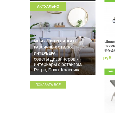
АКТУАЛЬНО
МЕБЕЛЬ ИЗ РОТАНГА В
Шезло
песок
РАЗЛИЧНЫХ СТИЛЯХ
119 4
ИНТЕРЬЕРА
руб.
советы дизайнеров -
интерьеры с ротангом:
Ретро, Бохо, Классика
-10%
ПОКАЗАТЬ ВСЕ