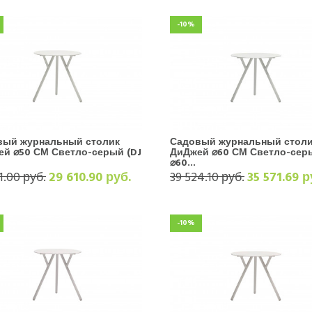
-10%
вый журнальный столик
Садовый журнальный стол
й ⌀50 СМ Светло-серый (DJ
ДиДжей ⌀60 СМ Светло-серы
⌀60...
1.00 руб.
29 610.90 руб.
39 524.10 руб.
35 571.69 р
-10%