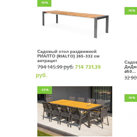
-10%
-10%
Садовый стол раздвижной
РИАЛТО (RIALTO) 265-332 см
антрацит
Садо
794 145.99 руб.
714 731.39
ДиДже
⌀50...
руб.
32 90
-20%
-10%