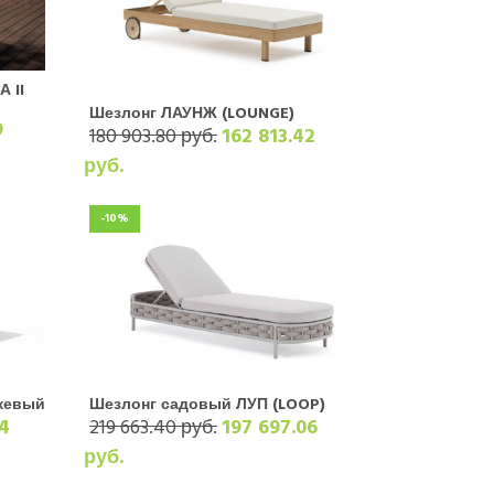
 II
Шезлонг ЛАУНЖ (LOUNGE)
9
180 903.80 руб.
162 813.42
руб.
-10%
ежевый
Шезлонг садовый ЛУП (LOOP)
4
219 663.40 руб.
197 697.06
руб.