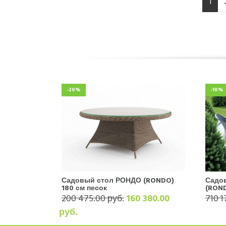
1
-20%
-10%
Садовый стол РОНДО (RONDO)
Садо
180 см песок
(RON
200 475.00 руб.
160 380.00
710 1
руб.