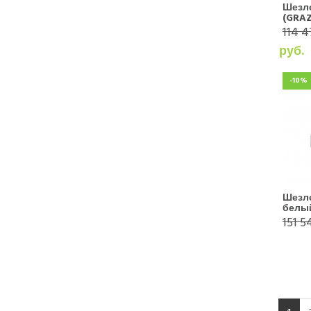
Шезл
(GRAZ
114 4
руб.
-10%
Шезло
белы
151 5