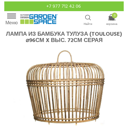
+7 977 712 42 06
0
Ваша
Меню
Найти
корзина
ЛАМПА ИЗ БАМБУКА ТУЛУЗА (TOULOUSE)
⌀96СМ X ВЫС. 72СМ СЕРАЯ