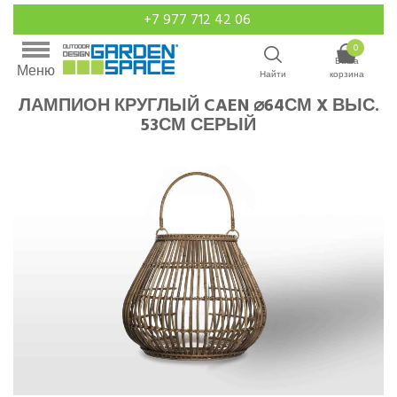
+7 977 712 42 06
0
Ваша
Меню
Найти
корзина
ЛАМПИОН КРУГЛЫЙ CAEN ⌀64СМ X ВЫС.
53СМ СЕРЫЙ