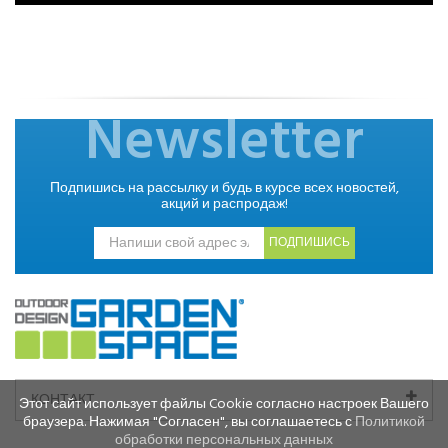
Newsletter
Подпишись на рассылку и будь в курсе всех новостей,
акций и распродаж!
ПОДПИШИСЬ
КОНТАКТ
Этот сайт использует файлы Cookie согласно настроек Вашего
браузера. Нажимая "Согласен", вы соглашаетесь с
Политикой
обработки персональных данных