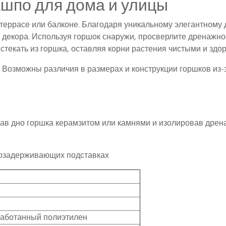
ашпо для дома и улицы
 террасе или балконе. Благодаря уникальному элегантному 
т декора. Используя горшок снаружи, просверлите дренажно
стекать из горшка, оставляя корни растения чистыми и здо
 Возможны различия в размерах и конструкции горшков из-з
пав дно горшка керамзитом или камнями и изолировав дрен
одозадерживающих подставках
рацит
аботанный полиэтилен