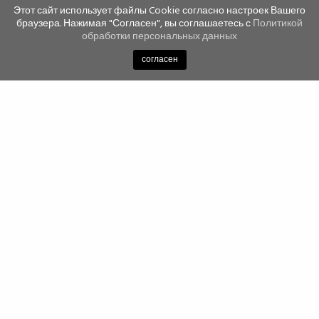
Этот сайт использует файлы Cookie согласно настроек Вашего
браузера. Нажимая "Согласен", вы соглашаетесь с
Политикой
обработки персональных данных
согласен
Newsletter
Подпишись на рассылку и будь в курсе всех новостей,
акций и распродаж!
ПОДПИШИСЬ