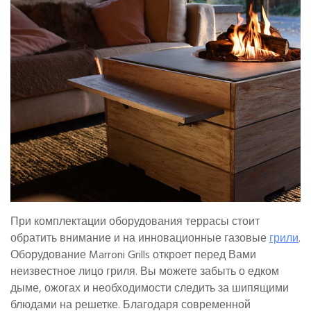
При комплектации оборудования террасы стоит
обратить внимание и на инновационные газовые
грили
.
Оборудование Marroni Grills откроет перед Вами
неизвестное лицо гриля. Вы можете забыть о едком
дыме, ожогах и необходимости следить за шипящими
блюдами на решетке. Благодаря современной